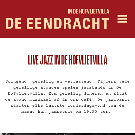
LIVE JAZZ IN DE HOFVLIETVILLA
Swingend, gezellig en verrassend. Tijdens vele
gezellige avonden spelen jazzbands in De
Hofvlietvilla. Kom gezellig dineren en sluit
de avond muzikaal af in ons café. De jazzbands
starten elke laatste donderdagavond van de
maand hun jamsessie om 19.30 uur.